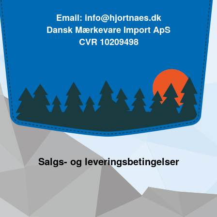
Email:
info@hjortnaes.dk
Dansk Mærkevare Import ApS
CVR 10209498
Salgs- og leveringsbetingelser