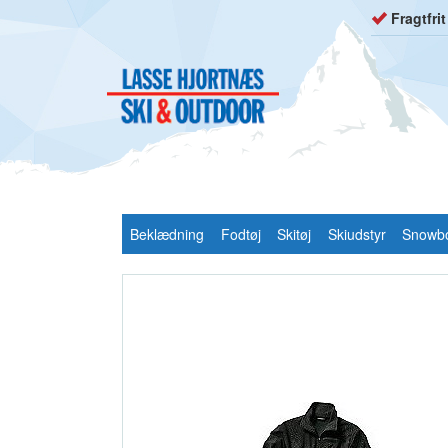
Fragtfri
Beklædning
Fodtøj
Skitøj
Skiudstyr
Snowb