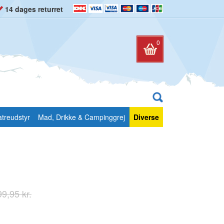
14 dages returret
0
atreudstyr
Mad, Drikke & Campinggrej
Diverse
9,95 kr.