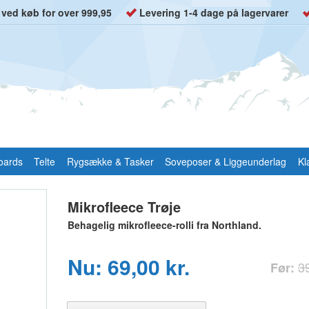
t ved køb for over 999,95
Levering 1-4 dage på lagervarer
oards
Telte
Rygsække & Tasker
Soveposer & Liggeunderlag
Kl
Mikrofleece Trøje
Behagelig mikrofleece-rolli fra Northland.
Nu: 69,00 kr.
39
Før: