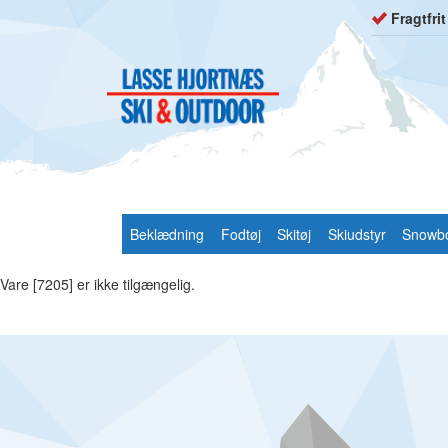
Fragtfri
Beklædning
Fodtøj
Skitøj
Skiudstyr
Snowb
Vare [7205] er ikke tilgængelig.