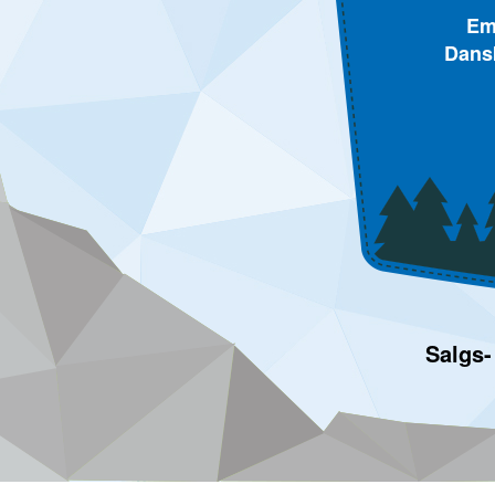
Em
Dans
Salgs-