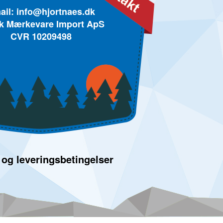
ail:
info@hjortnaes.dk
k Mærkevare Import ApS
CVR 10209498
 og leveringsbetingelser