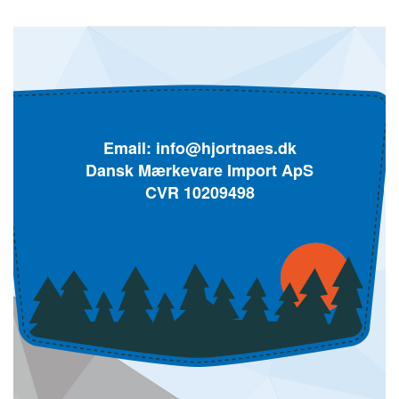
Email:
info@hjortnaes.dk
Dansk Mærkevare Import ApS
CVR 10209498