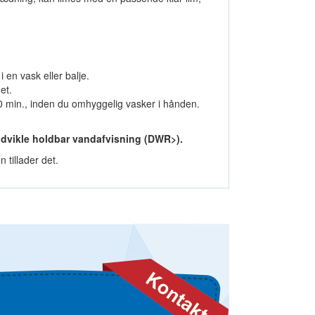
 en vask eller balje.
et.
10 min., inden du omhyggelig vasker i hånden.
udvikle holdbar vandafvisning (DWR>).
 tillader det.