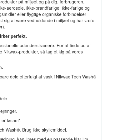
rodukter på miljøet og på dig, forbrugeren.
-aerosole, ikke-brandfarlige, ikke-farlige og
smidler eller flygtige organiske forbindelser
ist sig at være vedholdende i miljøet og har været
r).
irker perfekt.
essionelle udendørstrænere. For at finde ud af
 Nikwax-produkter, så tag et kig på vores
n.
skbare dele efterfulgt af vask i Nikwax Tech Wash®
ele.
ejninger.
er løsnet*.
ch Wash®. Brug ikke skyllemiddel.
lædning, kan limes med en passende klar lim,