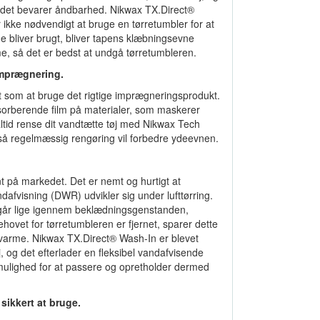
 det bevarer åndbarhed. Nikwax TX.Direct®
 ikke nødvendigt at bruge en tørretumbler for at
 bliver brugt, bliver tapens klæbningsevne
e, så det er bedst at undgå tørretumbleren.
imprægnering.
igt som at bruge det rigtige imprægneringsprodukt.
bsorberende film på materialer, som maskerer
ltid rense dit vandtætte tøj med Nikwax Tech
å regelmæssig rengøring vil forbedre ydeevnen.
 på markedet. Det er nemt og hurtigt at
afvisning (DWR) udvikler sig under lufttørring.
går lige igennem beklædningsgenstanden,
ovet for tørretumbleren er fjernet, sparer dette
a varme. Nikwax TX.Direct® Wash-In er blevet
j, og det efterlader en fleksibel vandafvisende
mulighed for at passere og opretholder dermed
sikkert at bruge.