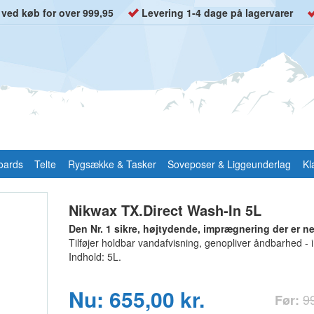
t ved køb for over 999,95
Levering 1-4 dage på lagervarer
oards
Telte
Rygsække & Tasker
Soveposer & Liggeunderlag
Kl
Nikwax TX.Direct Wash-In 5L
Den Nr. 1 sikre, højtydende, imprægnering der er nem
Tilføjer holdbar vandafvisning, genopliver åndbarhed -
Indhold: 5L.
Nu: 655,00 kr.
99
Før: