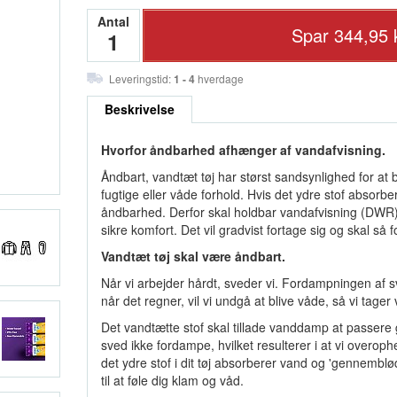
Antal
Leveringstid:
1 - 4
hverdage
Beskrivelse
Hvorfor åndbarhed afhænger af vandafvisning.
Åndbart, vandtæt tøj har størst sandsynlighed for at 
fugtige eller våde forhold. Hvis det ydre stof absorber
åndbarhed. Derfor skal holdbar vandafvisning (DWR) p
sikre komfort. Det vil gradvist fortage sig og skal s
Vandtæt tøj skal være åndbart.
Når vi arbejder hårdt, sveder vi. Fordampningen af sv
når det regner, vil vi undgå at blive våde, så vi tager
Det vandtætte stof skal tillade vanddamp at passere g
sved ikke fordampe, hvilket resulterer i at vi overo
det ydre stof i dit tøj absorberer vand og 'gennemblød
til at føle dig klam og våd.