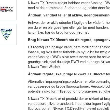
Nikwax TX.Direct® tilføjer holdbar vandafvisning (D
med at det opretholder åndbarhed og holder dine fød
Åndbart, vandtæt tøj er til aktive, udendørsmenn
Enhver, der er aktiv udenfor i fugtige eller våde forho
om du er en bjergbestiger eller går tur med hunden,
landmåler, har du brug for godt regntøj.
Brug Nikwax TX.Direct® når dit regntøj opsuger 
Dit regntøj kan opsuge vand, bare fordi det er snavs
Wash®, og hvis det er forholdsvis nyt, eller for nylig 
vandafvisning (DWR) blive revitaliseret bare fra selve
grundigt slidt, skal du tilføje DWR ved at bruge Nik
Nikwax Tech Wash®.
Åndbart regntøj skal bruge Nikwax TX.Direct® fo
Alternative imprægneringsprodukter er ofte opløsni
vandbaserede og bruge fluorocarboner. Aerosolprodu
potentiel risiko for miljøet og for forbrugernes sundhe
Nikwax TX.Direct® er et produkt der er sikkert at bru
vandbaseret, ikke-brændbart, indeholder ingen flygtig
fluorocarboner. Nikwax TX.Direct® er blevet specielt 