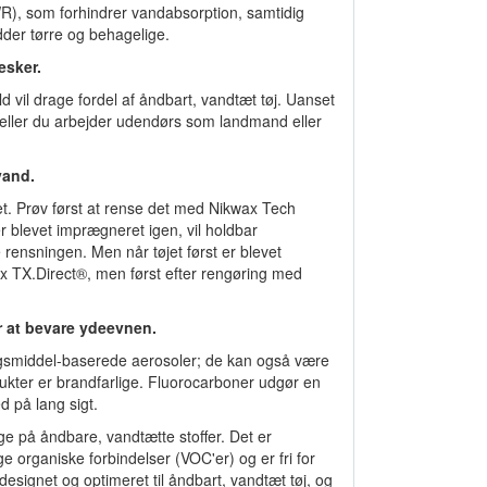
WR), som forhindrer vandabsorption, samtidig
der tørre og behagelige.
esker.
ld vil drage fordel af åndbart, vandtæt tøj. Uanset
 eller du arbejder udendørs som landmand eller
vand.
et. Prøv først at rense det med Nikwax Tech
er blevet imprægneret igen, vil holdbar
 rensningen. Men når tøjet først er blevet
wax TX.Direct®, men først efter rengøring med
r at bevare ydeevnen.
ngsmiddel-baserede aerosoler; de kan også være
kter er brandfarlige. Fluorocarboner udgør en
d på lang sigt.
ge på åndbare, vandtætte stoffer. Det er
e organiske forbindelser (VOC'er) og er fri for
designet og optimeret til åndbart, vandtæt tøj, og