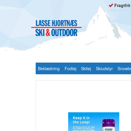
Fragtfri
Beklædning
Fodtøj
Skitøj
Skiudstyr
Snowb