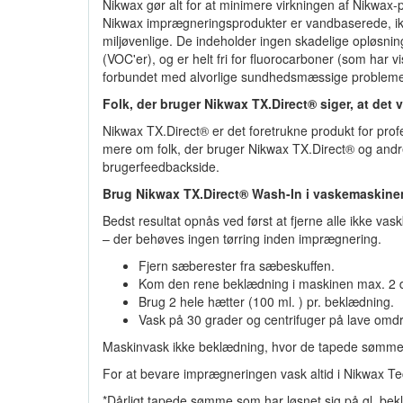
Nikwax gør alt for at minimere virkningen af Nikwax-p
Nikwax imprægneringsprodukter er vandbaserede, ikke
miljøvenlige. De indeholder ingen skadelige opløsning
(VOC'er), og er helt fri for fluorocarboner (som har v
forbundet med alvorlige sundhedsmæssige probleme
Folk, der bruger Nikwax TX.Direct® siger, at det v
Nikwax TX.Direct® er det foretrukne produkt for prof
mere om folk, der bruger Nikwax TX.Direct® og andre
brugerfeedbackside.
Brug Nikwax TX.Direct® Wash-In i vaskemaskine
Bedst resultat opnås ved først at fjerne alle ikke va
– der behøves ingen tørring inden imprægnering.
Fjern sæberester fra sæbeskuffen.
Kom den rene beklædning i maskinen max. 2 d
Brug 2 hele hætter (100 ml. ) pr. beklædning.
Vask på 30 grader og centrifuger på lave omdr
Maskinvask ikke beklædning, hvor de tapede sømme 
For at bevare imprægneringen vask altid i Nikwax Te
*Dårligt tapede sømme som har løsnet sig på gl. bek