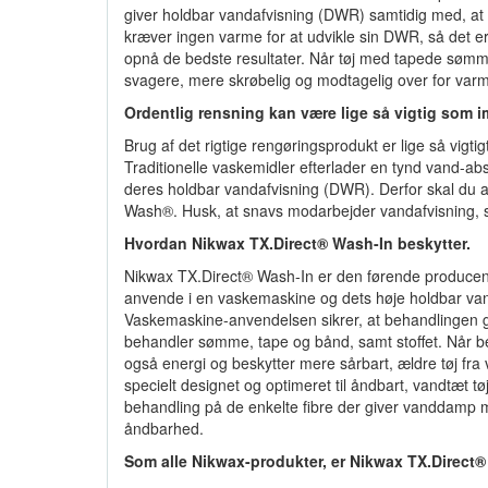
giver holdbar vandafvisning (DWR) samtidig med, at
kræver ingen varme for at udvikle sin DWR, så det er
opnå de bedste resultater. Når tøj med tapede sømme
svagere, mere skrøbelig og modtagelig over for varm
Ordentlig rensning kan være lige så vigtig som 
Brug af det rigtige rengøringsprodukt er lige så vigt
Traditionelle vaskemidler efterlader en tynd vand-a
deres holdbar vandafvisning (DWR). Derfor skal du a
Wash®. Husk, at snavs modarbejder vandafvisning, s
Hvordan Nikwax TX.Direct® Wash-In beskytter.
Nikwax TX.Direct® Wash-In er den førende producent
anvende i en vaskemaskine og dets høje holdbar vand
Vaskemaskine-anvendelsen sikrer, at behandlingen 
behandler sømme, tape og bånd, samt stoffet. Når beh
også energi og beskytter mere sårbart, ældre tøj fr
specielt designet og optimeret til åndbart, vandtæt tø
behandling på de enkelte fibre der giver vanddamp 
åndbarhed.
Som alle Nikwax-produkter, er Nikwax TX.Direct® 