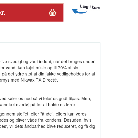
blive svedigt og vådt indeni, når det bruges under
er vand, kan tøjet miste op til 70% af sin
å det ydre stof af din jakke vedligeholdes for at
å fornys med Nikwax TX.Direct®.
ed køler os ned så vi føler os godt tilpas. Men,
 vandtæt overtøj på for at holde os tørre.
ennem stoffet, eller "ånde", ellers kan vores
phedes og bliver våde fra kondens. Desuden, hvis
es', vil dets åndbarhed blive reduceret, og få dig