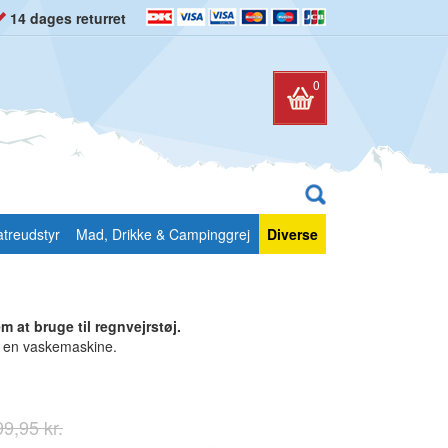
14 dages returret
0
atreudstyr
Mad, Drikke & Campinggrej
Diverse
 at bruge til regnvejrstøj.
 i en vaskemaskine.
9,95 kr.