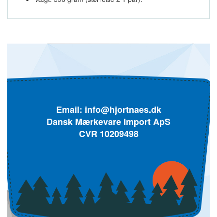
Email:
info@hjortnaes.dk
Dansk Mærkevare Import ApS
CVR 10209498