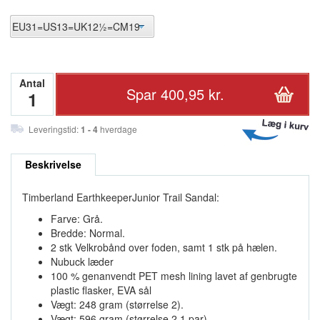
Antal
Leveringstid:
1 - 4
hverdage
Beskrivelse
Timberland EarthkeeperJunior Trail Sandal:
Farve: Grå.
Bredde: Normal.
2 stk Velkrobånd over foden, samt 1 stk på hælen.
Nubuck læder
100 % genanvendt PET mesh lining lavet af genbrugte
plastic flasker, EVA sål
Vægt: 248 gram (størrelse 2).
Vægt: 596 gram (størrelse 2 1 par).