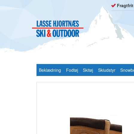
Fragtfri
Beklædning
Fodtøj
Skitøj
Skiudstyr
Snowb