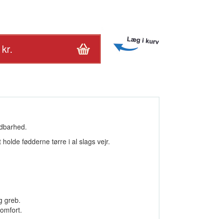
ldbarhed.
holde fødderne tørre i al slags vejr.
g greb.
omfort.