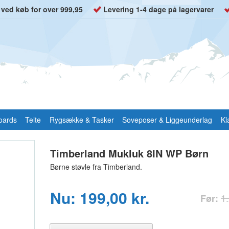
t ved køb for over 999,95
Levering 1-4 dage på lagervarer
oards
Telte
Rygsække & Tasker
Soveposer & Liggeunderlag
Kl
Timberland Mukluk 8IN WP Børn
Børne støvle fra Timberland.
Nu: 199,00 kr.
1.
Før: