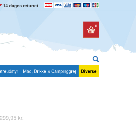
14 dages returret
0
atreudstyr
Mad, Drikke & Campinggrej
Diverse
299,95 kr.