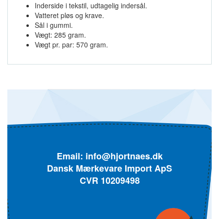
Inderside i tekstil, udtagelig indersål.
Vatteret pløs og krave.
Sål i gummi.
Vægt: 285 gram.
Vægt pr. par: 570 gram.
Email:
info@hjortnaes.dk
Dansk Mærkevare Import ApS
CVR 10209498