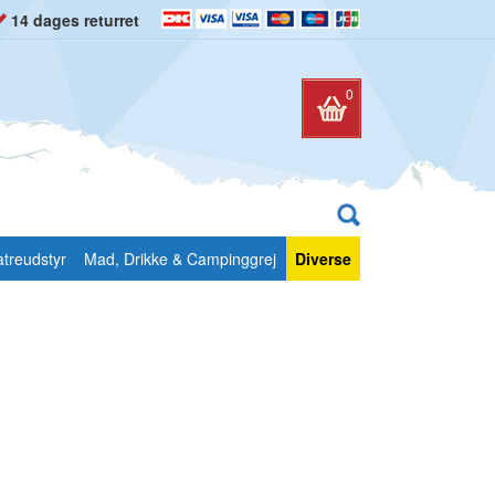
14 dages returret
0
atreudstyr
Mad, Drikke & Campinggrej
Diverse