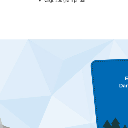
Vægt: 400 gram pr. par.
E
Dan