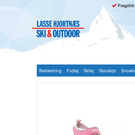
Fragtfri
Beklædning
Fodtøj
Skitøj
Skiudstyr
Snowb