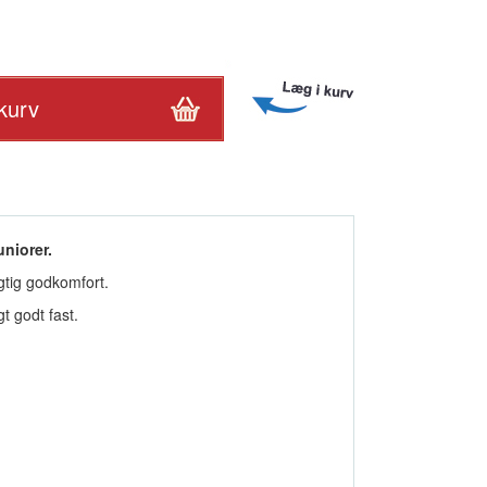
niorer.
igtig godkomfort.
gt godt fast.