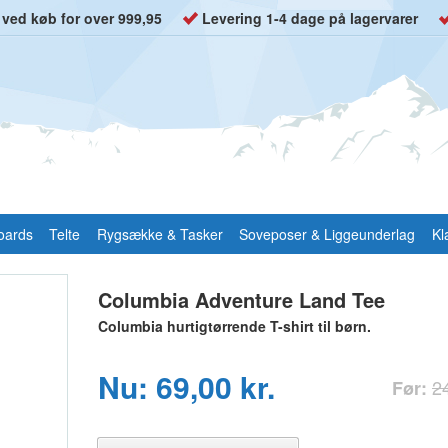
t ved køb for over 999,95
Levering 1-4 dage på lagervarer
oards
Telte
Rygsække & Tasker
Soveposer & Liggeunderlag
Kl
Columbia Adventure Land Tee
Columbia hurtigtørrende T-shirt til børn.
Nu: 69,00 kr.
24
Før: