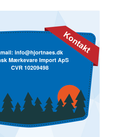
mail:
info@hjortnaes.dk
sk Mærkevare Import ApS
CVR 10209498