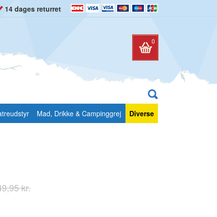
14 dages returret
0
atreudstyr
Mad, Drikke & Campinggrej
Diverse
9,95 kr.