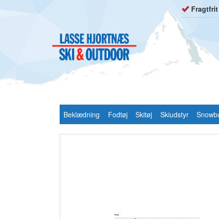
Fragtfri
Beklædning
Fodtøj
Skitøj
Skiudstyr
Snowb