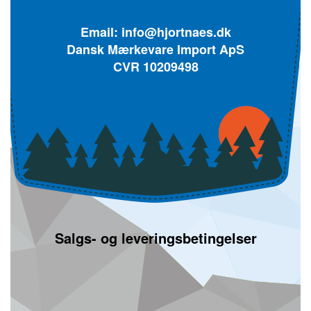
Email:
info@hjortnaes.dk
Dansk Mærkevare Import ApS
CVR 10209498
Salgs- og leveringsbetingelser