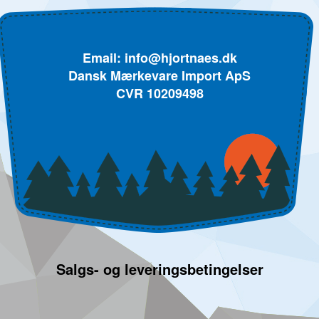
Email:
info@hjortnaes.dk
Dansk Mærkevare Import ApS
CVR 10209498
Salgs- og leveringsbetingelser