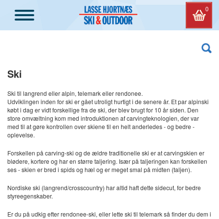
0
Ski
Ski til langrend eller alpin, telemark eller rendonee.
Udviklingen inden for ski er gået utroligt hurtigt i de senere år. Et par alpinski
købt i dag er vidt forskellige fra de ski, der blev brugt for 10 år siden. Den
store omvæltning kom med introduktionen af carvingteknologien, der var
med til at gøre kontrollen over skiene til en helt anderledes - og bedre -
oplevelse.
Forskellen på carving-ski og de ældre traditionelle ski er at carvingskien er
blødere, kortere og har en større taljering. Især på taljeringen kan forskellen
ses - skien er bred i spids og hæl og er meget smal på midten (taljen).
Nordiske ski (langrend/crosscountry) har altid haft dette sidecut, for bedre
styreegenskaber.
Er du på udkig efter rendonee-ski, eller lette ski til telemark så finder du dem i